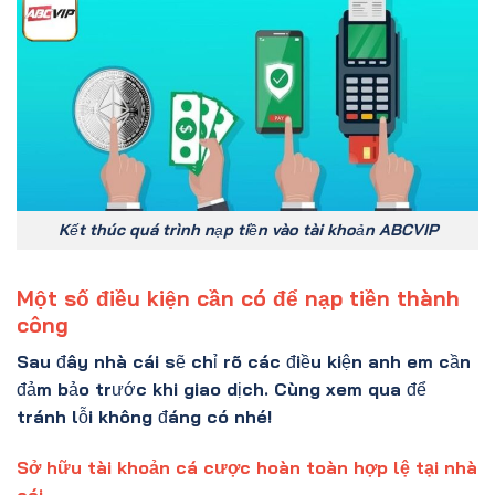
Kết thúc quá trình nạp tiền vào tài khoản ABCVIP
Một số điều kiện cần có để nạp tiền thành
công
Sau đây nhà cái sẽ chỉ rõ các điều kiện anh em cần
đảm bảo trước khi giao dịch. Cùng xem qua để
tránh lỗi không đáng có nhé!
Sở hữu tài khoản cá cược hoàn toàn hợp lệ tại nhà
cái