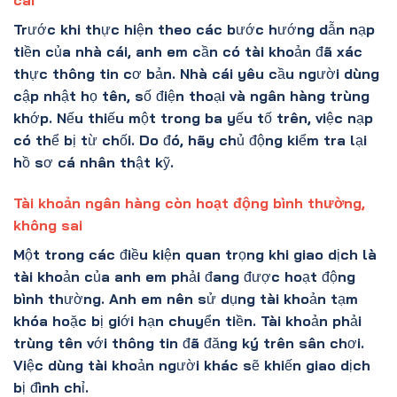
Trước khi thực hiện theo các bước hướng dẫn nạp
tiền của nhà cái, anh em cần có tài khoản đã xác
thực thông tin cơ bản. Nhà cái yêu cầu người dùng
cập nhật họ tên, số điện thoại và ngân hàng trùng
khớp. Nếu thiếu một trong ba yếu tố trên, việc nạp
có thể bị từ chối. Do đó, hãy chủ động kiểm tra lại
hồ sơ cá nhân thật kỹ.
Tài khoản ngân hàng còn hoạt động bình thường,
không sai
Một trong các điều kiện quan trọng khi giao dịch là
tài khoản của anh em phải đang được hoạt động
bình thường. Anh em nên sử dụng tài khoản tạm
khóa hoặc bị giới hạn chuyển tiền. Tài khoản phải
trùng tên với thông tin đã đăng ký trên sân chơi.
Việc dùng tài khoản người khác sẽ khiến giao dịch
bị đình chỉ.