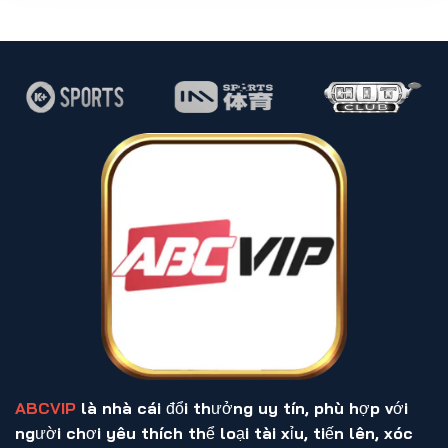
Chọn
ABCVIP
là nhà cái đổi thưởng uy tín, phù hợp với
người chơi yêu thích thể loại tài xỉu, tiến lên, xóc