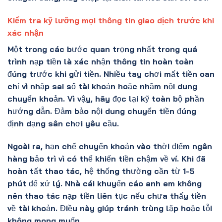
Kiểm tra kỹ lưỡng mọi thông tin giao dịch trước khi
xác nhận
Một trong các bước quan trọng nhất trong quá
trình nạp tiền là xác nhận thông tin hoàn toàn
đúng trước khi gửi tiền. Nhiều tay chơi mất tiền oan
chỉ vì nhập sai số tài khoản hoặc nhầm nội dung
chuyển khoản. Vì vậy, hãy đọc lại kỹ toàn bộ phần
hướng dẫn. Đảm bảo nội dung chuyển tiền đúng
định dạng sân chơi yêu cầu.
Ngoài ra, hạn chế chuyển khoản vào thời điểm ngân
hàng bảo trì vì có thể khiến tiền chậm về ví. Khi đã
hoàn tất thao tác, hệ thống thường cần từ 1-5
phút để xử lý. Nhà cái khuyến cáo anh em không
nên thao tác nạp tiền liên tục nếu chưa thấy tiền
về tài khoản. Điều này giúp tránh trùng lặp hoặc lỗi
không mong muốn.