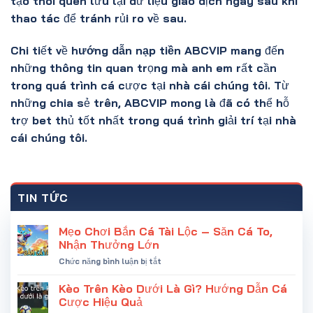
tạo thói quen lưu lại dữ liệu giao dịch ngay sau khi
thao tác để tránh rủi ro về sau.
Chi tiết về
hướng dẫn nạp tiền ABCVIP
mang đến
những thông tin quan trọng mà anh em rất cần
trong quá trình cá cược tại nhà cái chúng tôi. Từ
những chia sẻ trên, ABCVIP mong là đã có thể hỗ
trợ bet thủ tốt nhất trong quá trình giải trí tại nhà
cái chúng tôi.
TIN TỨC
Mẹo Chơi Bắn Cá Tài Lộc – Săn Cá To,
Nhận Thưởng Lớn
ở
Chức năng bình luận bị tắt
Mẹo
Chơi
Kèo Trên Kèo Dưới Là Gì? Hướng Dẫn Cá
Bắn
Cược Hiệu Quả
Cá