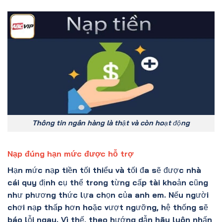
Thông tin ngân hàng là thật và còn hoạt động
Nạp đúng hạn mức được hỗ trợ
Hạn mức nạp tiền tối thiểu và tối đa sẽ được nhà
cái quy định cụ thể trong từng cấp tài khoản cũng
như phương thức lựa chọn của anh em. Nếu người
chơi nạp thấp hơn hoặc vượt ngưỡng, hệ thống sẽ
báo lỗi ngay. Vì thế, theo hướng dẫn hãy luôn nhấn