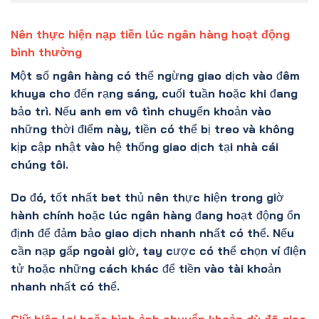
Nên thực hiện nạp tiền lúc ngân hàng hoạt động
bình thường
Một số ngân hàng có thể ngừng giao dịch vào đêm
khuya cho đến rạng sáng, cuối tuần hoặc khi đang
bảo trì. Nếu anh em vô tình chuyển khoản vào
những thời điểm này, tiền có thể bị treo và không
kịp cập nhật vào hệ thống giao dịch tại nhà cái
chúng tôi.
Do đó, tốt nhất bet thủ nên thực hiện trong giờ
hành chính hoặc lúc ngân hàng đang hoạt động ổn
định để đảm bảo giao dịch nhanh nhất có thể. Nếu
cần nạp gấp ngoài giờ, tay cược có thể chọn ví điện
tử hoặc những cách khác để tiền vào tài khoản
nhanh nhất có thể.
Giữ biên lai hoặc hình ảnh chuyển khoản dù đã giao