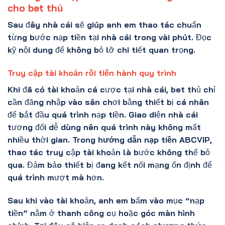
cho bet thủ
Sau đây nhà cái sẽ giúp anh em thao tác chuẩn
từng bước nạp tiền tại nhà cái trong vài phút. Đọc
kỹ nội dung để không bỏ lỡ chi tiết quan trọng.
Truy cập tài khoản rồi tiến hành quy trình
Khi đã có tài khoản cá cược tại nhà cái, bet thủ chỉ
cần đăng nhập vào sân chơi bằng thiết bị cá nhân
để bắt đầu quá trình nạp tiền. Giao diện nhà cái
tương đối dễ dùng nên quá trình này không mất
nhiều thời gian. Trong
hướng dẫn nạp tiền ABCVIP
,
thao tác truy cập tài khoản là bước không thể bỏ
qua. Đảm bảo thiết bị đang kết nối mạng ổn định để
quá trình mượt mà hơn.
Sau khi vào tài khoản, anh em bấm vào mục “nạp
tiền” nằm ở thanh công cụ hoặc góc màn hình